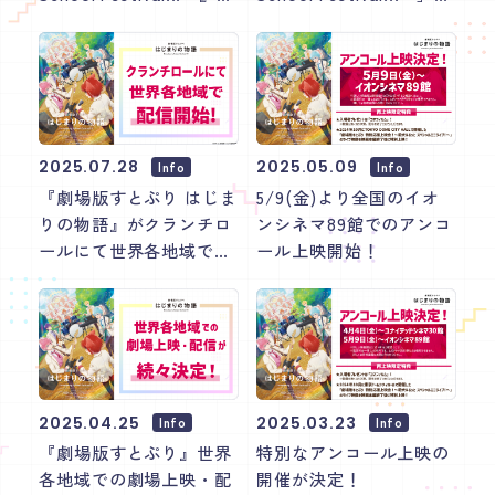
音楽
グッズ
SVOD配信プラットフォ
テレビ初放送が決定！ テ
ームの追加が決定！
レビ初放送記念Xフォロ
ー&リポストキャンペー
Special
ンも実施！
スペシャル
2025.07.28
2025.05.09
Info
Info
『劇場版すとぷり はじま
5/9(金)より全国のイオ
りの物語』がクランチロ
ンシネマ89館でのアンコ
ールにて世界各地域で配
ール上映開始！
信スタート！
2025.04.25
2025.03.23
Info
Info
『劇場版すとぷり』世界
特別なアンコール上映の
各地域での劇場上映・配
開催が決定！