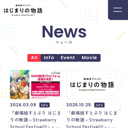
News
Home
Movie
ホーム
ムービー
ニュース
News
Introduction
All
Info
Event
Movie
ニュース
イントロダクション
Member
Staff&Cast
メンバー
スタッフ・キャスト
Ticket
Theater
2026.03.09
2025.10.25
Info
Info
チケット
映画館リスト
『劇場版すとぷり はじま
「劇場版すとぷり はじま
りの物語～Strawberry
りの物語～Strawberry
Music
Goods
School Festival!!!～』
School Festival!!!～」の