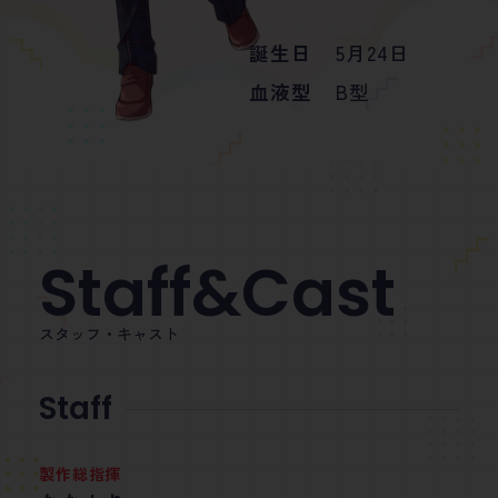
誕生日
誕生日
誕生日
誕生日
誕生日
5月24日
10月25日
5月29日
2月24日
6月23日
誕生日
7月28日
血液型
血液型
血液型
血液型
血液型
B型
O型
B型
AB型
A型
血液型
A型
Staff
&
Cast
スタッフ・キャスト
Staff
製作総指揮