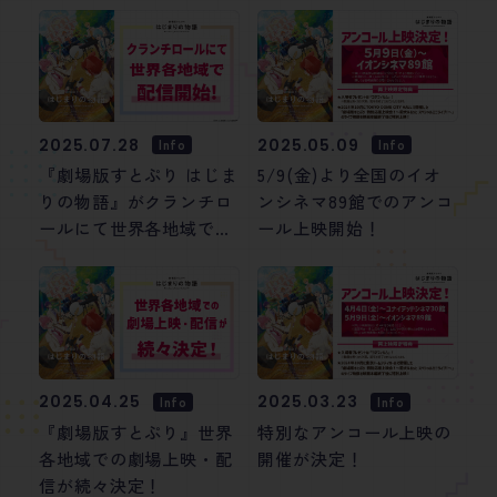
ームの追加が決定！
レビ初放送記念Xフォロ
ー&リポストキャンペー
ンも実施！
2025.07.28
2025.05.09
Info
Info
『劇場版すとぷり はじま
5/9(金)より全国のイオ
りの物語』がクランチロ
ンシネマ89館でのアンコ
ールにて世界各地域で配
ール上映開始！
信スタート！
2025.04.25
2025.03.23
Info
Info
『劇場版すとぷり』世界
特別なアンコール上映の
各地域での劇場上映・配
開催が決定！
信が続々決定！