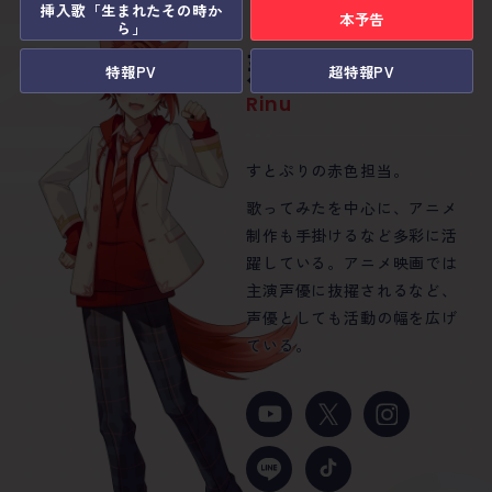
挿入歌「生まれたその時か
本予告
inu
ら」
莉犬
るぅと
ころん
さとみ
ジェル
ななもり
。
特報PV
超特報PV
Rinu
Root
Colon
Satomi
Jel
Nanamori
すとぷりの赤色担当。
すとぷりの黄色担当。
すとぷりの水色担当。
すとぷりのピンク色担当。
すとぷりのオレンジ色担当。
すとぷりのリーダーでムラサ
キ色担当。
歌ってみたを中心に、アニメ
グループでは楽曲制作を担当
地声と歌声のギャップが魅力
ゲーム実況、歌ってみたを中
アニメの脚本、声優、イラス
制作も手掛けるなど多彩に活
し音楽クリエイターとして活
のハイテンションゲーム実況
心に、作詞、声優など多彩に
ト制作、動画制作、さらには
動画や生配信、ライブなどす
躍している。アニメ映画では
動中。楽曲制作はすとぷりだ
者として活動。初のフルアル
活躍。1stフルアルバム
楽曲の制作まで、すべてを自
とぷりのあらゆる活動のプロ
主演声優に抜擢されるなど、
けにとどまらず、楽曲提供含
バム「アスター」はオリコン
「Never End」はオリコンデイ
身で行うすとぷり最強のエン
デュースを手掛けている。動
声優としても活動の幅を広げ
め手掛けた楽曲は100曲以上に
週間アルバムランキング1位を
リー1位を獲得し、ゴールドデ
ターテイナー。乙女ゲーム風
画や生配信ではMCをこなす、
ている。
のぼる。
獲得。
ィスクに認定された。
おもしろ漫画『遠井さん』シ
すとぷりのまとめ役。
リーズが大人気。