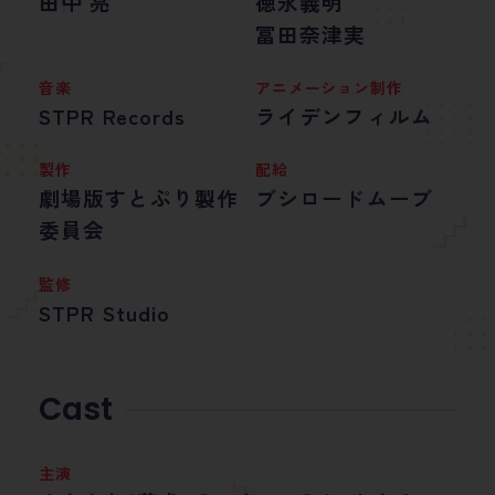
田中 亮
徳永義明
冨田奈津実
音楽
アニメーション制作
STPR Records
ライデンフィルム
製作
配給
劇場版すとぷり製作
ブシロードムーブ
委員会
監修
STPR Studio
Cast
主演