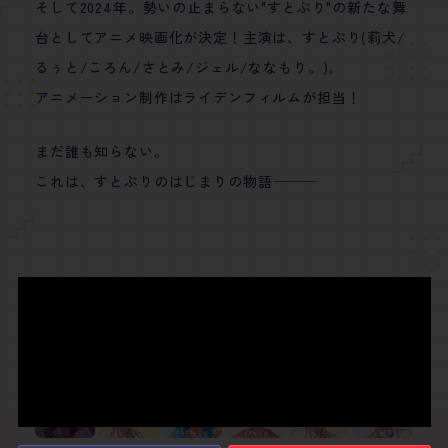
そして2024年。
勢いの止まらない"すとぷり"の新たな舞
台としてアニメ映画化が決定！
主演は、すとぷり(莉犬/
るぅと/ころん/さとみ/ジェル/ななもり。)。
アニメーション制作はライデンフィルムが担当！
まだ誰も知らない。
これは、すとぷりのはじまりの物語
───
Member
メンバー