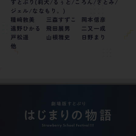
すとぷり(莉犬/るぅと/ころん/さとみ/
ジェル/ななもり。)
種﨑敦美
三森すずこ
岡本信彦
遠野ひかる
飛田展男
二又一成
戸松遥
山根雅史
日野まり
他