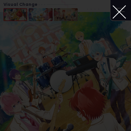
Visual Change
Home
Movie
ホーム
ムービー
News
Introduction
ニュース
イントロダクション
Member
Staff&Cast
メンバー
スタッフ・キャスト
Ticket
Theater
チケット
映画館リスト
Music
Goods