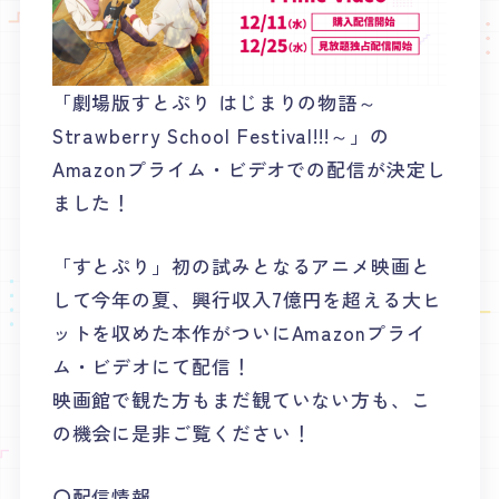
音楽
グッズ
Special
「劇場版すとぷり はじまりの物語～
スペシャル
Strawberry School Festival!!!～」の
Amazonプライム・ビデオでの配信が決定し
ました！
「すとぷり」初の試みとなるアニメ映画と
して今年の夏、興行収入7億円を超える大ヒ
ットを収めた本作がついにAmazonプライ
ム・ビデオにて配信！
映画館で観た方もまだ観ていない方も、こ
の機会に是非ご覧ください！
〇配信情報