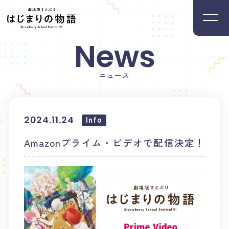
News
Home
Movie
ホーム
ムービー
ニュース
News
Introduction
ニュース
イントロダクション
Info
2024.11.24
Member
Staff&Cast
Amazonプライム・ビデオで配信決定！
メンバー
スタッフ・キャスト
Ticket
Theater
チケット
映画館リスト
Music
Goods