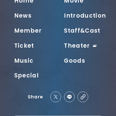
Home
Movie
News
Introduction
Member
Staff&Cast
Ticket
Theater
Music
Goods
Special
Share