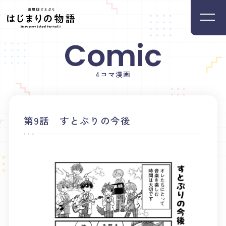
Comic
Home
Movie
ホーム
ムービー
4コマ漫画
News
Introduction
ニュース
イントロダクション
第9話 すとぷりの今後
Member
Staff&Cast
メンバー
スタッフ・キャスト
Ticket
Theater
チケット
映画館リスト
Music
Goods